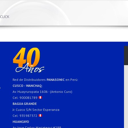
 CLICK
Red de Distribuidores
PANASONIC
en Perú:
CUSCO - WANCHAQ:
0
Av. Huayruropata 1606 - (Antonio Curo)
Cel: 900081789
BAGUA GRANDE
Jr. Cuzco S/N Sector Esperanza
Cel: 935987372
HUANCAYO
Av. Jose Carlos Mariategui #299