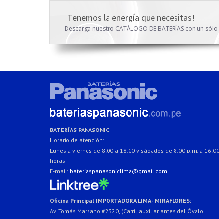
¡Tenemos la energía que necesitas!
Descarga nuestro CATÁLOGO DE BATERÍAS con un sólo
BATERÍAS PANASONIC
Horario de atención:
Lunes a viernes de 8:00 a 18:00 y sábados de 8:00 p.m. a 16:0
horas
E-mail:
bateriaspanasoniclima@gmail.com
Oficina Principal IMPORTADORA LIMA - MIRAFLORES:
Av. Tomás Marsano #2320, (Carril auxiliar antes del Óvalo