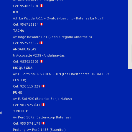
Cel: 954826501
ILO
A.H La Picuda A-11 – Ovalo (Nuevo Ilo - Baterias La Movil)
Cel: 956713134
TACNA
Av. Jorge Basadre J-21 (Coop. Gregorio Albarracín)
Cel: 952522657
ANDAHUAYLAS
Jr. Accocalle #238 - Andahuaylas
Cel: 983929202
MOQUEGUA
Av. El Terminal K-3 CHEN-CHEN (Los Libertadores - JK BATTERY
CENTER)
Cel: 920 115 329
PUNO
Av. El Sol 920 (Baterias Benja Nuñez)
Cel: 983 925 641
TRUJILLO
a)
Av. Perú 1075 (Batterycorp Baterías)
Cel: 955 574 179
Prolong. Av. Perú 1453 (Baterifer)