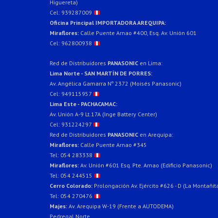
Higuereta)
Cel: 939287009
Oficina Principal IMPORTADORA AREQUIPA:
Miraflores:
Calle Puente Arnao #400, Esq. Av. Unión 601
Cel: 962800938
Red de Distribuidores
PANASONIC
en Lima:
Lima Norte - SAN MARTÍN DE PORRES:
Av. Angélica Gamarra Nº 2372 (Moisés Panasonic)
Cel: 949115957
Lima Este - PACHACAMAC:
Av. Unión A-9 Lt.17A (Inge Battery Center)
Cel: 931224297
Red de Distribuidores
PANASONIC
en Arequipa:
Miraflores:
Calle Puente Arnao #345
Tel: 054 283338
Miraflores:
Av. Unión #601 Esq. Pte. Arnao (Edificio Panasonic)
Tel: 054 244515
Cerro Colorado:
Prolongación Av. Ejército #626 - D (La Montañit
Tel: 054 270476
Majes:
Av. Arequipa W-19 (Frente a AUTODEMA)
Pedregal Norte