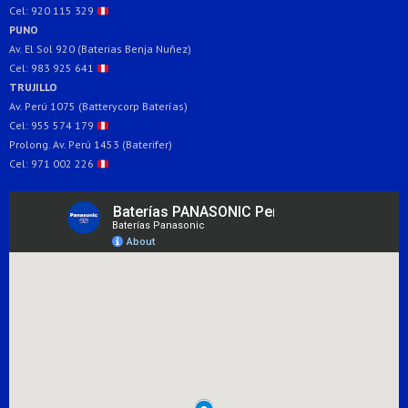
Cel: 920 115 329
PUNO
Av. El Sol 920 (Baterias Benja Nuñez)
Cel: 983 925 641
TRUJILLO
Av. Perú 1075 (Batterycorp Baterías)
Cel: 955 574 179
Prolong. Av. Perú 1453 (Baterifer)
Cel: 971 002 226