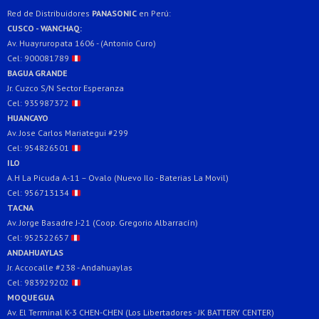
Red de Distribuidores
PANASONIC
en Perú:
CUSCO - WANCHAQ:
Av. Huayruropata 1606 - (Antonio Curo)
Cel: 900081789
BAGUA GRANDE
Jr. Cuzco S/N Sector Esperanza
Cel: 935987372
HUANCAYO
Av. Jose Carlos Mariategui #299
Cel: 954826501
ILO
A.H La Picuda A-11 – Ovalo (Nuevo Ilo - Baterias La Movil)
Cel: 956713134
TACNA
Av. Jorge Basadre J-21 (Coop. Gregorio Albarracín)
Cel: 952522657
ANDAHUAYLAS
Jr. Accocalle #238 - Andahuaylas
Cel: 983929202
MOQUEGUA
Av. El Terminal K-3 CHEN-CHEN (Los Libertadores - JK BATTERY CENTER)