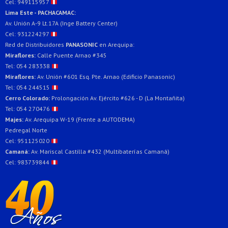
Cel: 949115957
Lima Este - PACHACAMAC:
Av. Unión A-9 Lt.17A (Inge Battery Center)
Cel: 931224297
Red de Distribuidores
PANASONIC
en Arequipa:
Miraflores:
Calle Puente Arnao #345
Tel: 054 283338
Miraflores:
Av. Unión #601 Esq. Pte. Arnao (Edificio Panasonic)
Tel: 054 244515
Cerro Colorado:
Prolongación Av. Ejército #626 - D (La Montañita)
Tel: 054 270476
Majes:
Av. Arequipa W-19 (Frente a AUTODEMA)
Pedregal Norte
Cel: 951125020
Camaná:
Av. Mariscal Castilla #432 (Multibaterías Camaná)
Cel: 983739844