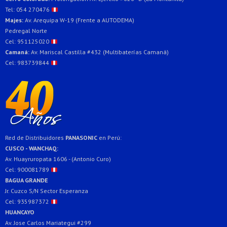
Tel: 054 270476
Majes:
Av. Arequipa W-19 (Frente a AUTODEMA)
Pedregal Norte
Cel: 951125020
Camaná:
Av. Mariscal Castilla #432 (Multibaterías Camaná)
Cel: 983739844
Red de Distribuidores
PANASONIC
en Perú:
CUSCO - WANCHAQ:
Av. Huayruropata 1606 - (Antonio Curo)
Cel: 900081789
BAGUA GRANDE
Jr. Cuzco S/N Sector Esperanza
Cel: 935987372
HUANCAYO
Av. Jose Carlos Mariategui #299