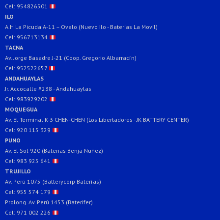
Cel: 954826501
ILO
A.H La Picuda A-11 – Ovalo (Nuevo Ilo - Baterias La Movil)
Cel: 956713134
TACNA
Av. Jorge Basadre J-21 (Coop. Gregorio Albarracín)
Cel: 952522657
ANDAHUAYLAS
Jr. Accocalle #238 - Andahuaylas
Cel: 983929202
MOQUEGUA
Av. El Terminal K-3 CHEN-CHEN (Los Libertadores - JK BATTERY CENTER)
Cel: 920 115 329
PUNO
Av. El Sol 920 (Baterias Benja Nuñez)
Cel: 983 925 641
TRUJILLO
Av. Perú 1075 (Batterycorp Baterías)
Cel: 955 574 179
Prolong. Av. Perú 1453 (Baterifer)
Cel: 971 002 226