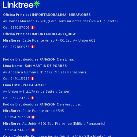
Oficina Principal IMPORTADORA LIMA - MIRAFLORES:
Av. Tomás Marsano #2320, (Carril auxiliar antes del Óvalo Higuereta)
Cel: 939287009
Oficina Principal IMPORTADORA AREQUIPA:
Miraflores:
Calle Puente Arnao #400, Esq. Av. Unión 601
Cel: 962800938
Red de Distribuidores
PANASONIC
en Lima:
Lima Norte - SAN MARTÍN DE PORRES:
Av. Angélica Gamarra Nº 2372 (Moisés Panasonic)
Cel: 949115957
Lima Este - PACHACAMAC:
Av. Unión A-9 Lt.17A (Inge Battery Center)
Cel: 931224297
Red de Distribuidores
PANASONIC
en Arequipa:
Miraflores:
Calle Puente Arnao #345
Tel: 054 283338
Miraflores:
Av. Unión #601 Esq. Pte. Arnao (Edificio Panasonic)
Tel: 054 244515
Cerro Colorado:
Prolongación Av. Ejército #626 - D (La Montañita)