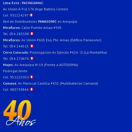
Lima Este - PACHACAMAC:
Av. Unión A-9 Lt.17A (Inge Battery Center)
Cel: 931224297
Red de Distribuidores
PANASONIC
en Arequipa:
Miraflores:
Calle Puente Arnao #345
Tel: 054 283338
Miraflores:
Av. Unión #601 Esq. Pte. Arnao (Edificio Panasonic)
Tel: 054 244515
Cerro Colorado:
Prolongación Av. Ejército #626 - D (La Montañita)
Tel: 054 270476
Majes:
Av. Arequipa W-19 (Frente a AUTODEMA)
Pedregal Norte
Cel: 951125020
Camaná:
Av. Mariscal Castilla #432 (Multibaterías Camaná)
Cel: 983739844