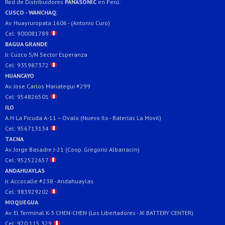
Red de Distribuidores
PANASONIC
en Perú:
CUSCO - WANCHAQ:
Av. Huayruropata 1606 - (Antonio Curo)
Cel: 900081789
BAGUA GRANDE
Jr. Cuzco S/N Sector Esperanza
Cel: 935987372
HUANCAYO
Av. Jose Carlos Mariategui #299
Cel: 954826501
ILO
A.H La Picuda A-11 – Ovalo (Nuevo Ilo - Baterias La Movil)
Cel: 956713134
TACNA
Av. Jorge Basadre J-21 (Coop. Gregorio Albarracín)
Cel: 952522657
ANDAHUAYLAS
Jr. Accocalle #238 - Andahuaylas
Cel: 983929202
MOQUEGUA
Av. El Terminal K-3 CHEN-CHEN (Los Libertadores - JK BATTERY CENTER)
Cel: 920 115 329