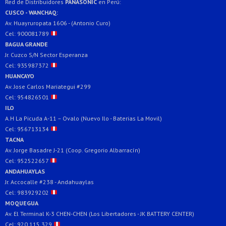
Red de Distribuidores
PANASONIC
en Perú:
CUSCO - WANCHAQ:
Av. Huayruropata 1606 - (Antonio Curo)
Cel: 900081789
BAGUA GRANDE
Jr. Cuzco S/N Sector Esperanza
Cel: 935987372
HUANCAYO
Av. Jose Carlos Mariategui #299
Cel: 954826501
ILO
A.H La Picuda A-11 – Ovalo (Nuevo Ilo - Baterias La Movil)
Cel: 956713134
TACNA
Av. Jorge Basadre J-21 (Coop. Gregorio Albarracín)
Cel: 952522657
ANDAHUAYLAS
Jr. Accocalle #238 - Andahuaylas
Cel: 983929202
MOQUEGUA
Av. El Terminal K-3 CHEN-CHEN (Los Libertadores - JK BATTERY CENTER)
Cel: 920 115 329