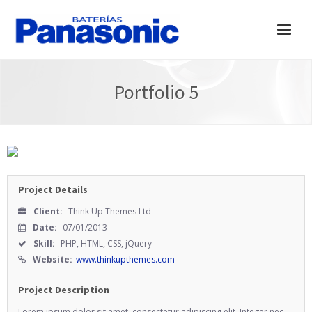
Inicio
Portfolio 5
Productos
Tiendas
Eventos
Project Details
Contactos
Client:
Think Up Themes Ltd
Date:
07/01/2013
Skill:
PHP, HTML, CSS, jQuery
Website:
www.thinkupthemes.com
Project Description
Lorem ipsum dolor sit amet, consectetur adipiscing elit. Integer nec