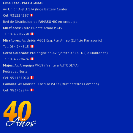
Lima Este - PACHACAMAC:
Av. Unión A-9 Lt.17A (Inge Battery Center)
Cel: 931224297
Red de Distribuidores
PANASONIC
en Arequipa:
Miraflores:
Calle Puente Arnao #345
Tel: 054 283338
Miraflores:
Av. Unión #601 Esq. Pte. Arnao (Edificio Panasonic)
Tel: 054 244515
Cerro Colorado:
Prolongación Av. Ejército #626 - D (La Montañita)
Tel: 054 270476
Majes:
Av. Arequipa W-19 (Frente a AUTODEMA)
Pedregal Norte
Cel: 951125020
Camaná:
Av. Mariscal Castilla #432 (Multibaterías Camaná)
Cel: 983739844