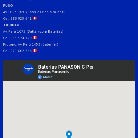
PUNO
Av. El Sol 920 (Baterias Benja Nuñez)
Cel: 983 925 641
TRUJILLO
Av. Perú 1075 (Batterycorp Baterías)
Cel: 955 574 179
Prolong. Av. Perú 1453 (Baterifer)
Cel: 971 002 226